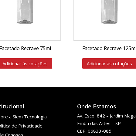
Facetado Recrave 75ml
Facetado Recrave 125m
Adicionar às cotações
Adicionar às cotações
titucional
Onde Estamos
Av. Esco, 842 – Jardim Magal
bre a Siem Tecnologia
Embu das Artes – SP
lítica de Privacidade
CEP: 06833-085
ale Conosco