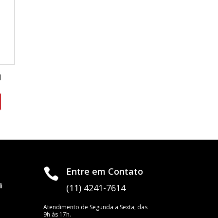
l
Entre em Contato

i
(11) 4241-7614
Atendimento de Segunda a Sexta, das
9h às 17h.