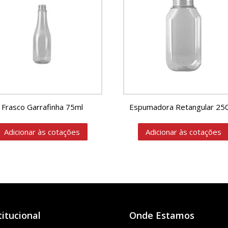
Frasco Garrafinha 75ml
Espumadora Retangular 25
Adicionar às cotações
Adicionar às cotações
titucional
Onde Estamos