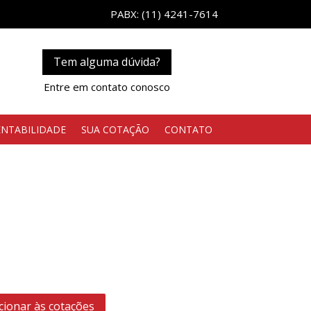
PABX: (11) 4241-7614
Tem alguma dúvida?
Entre em contato conosco
ENTABILIDADE
SUA COTAÇÃO
CONTATO
cionar às cotações