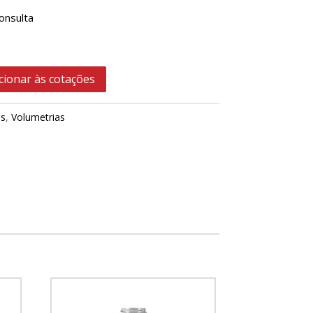
onsulta
cionar às cotações
as
,
Volumetrias