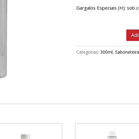
Gargalos Especiais (H): sob c
Adi
Categorias:
300ml
,
Saboneteir