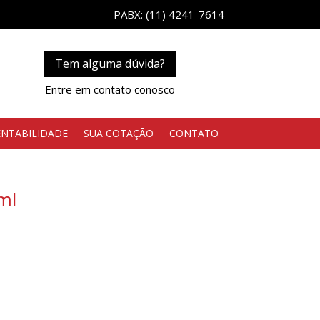
PABX: (11) 4241-7614
Tem alguma dúvida?
Entre em contato conosco
ENTABILIDADE
SUA COTAÇÃO
CONTATO
ml